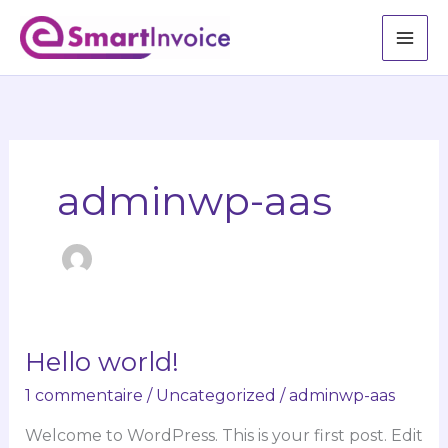
Aller
au
contenu
adminwp-aas
Hello world!
Hello
world!
1 commentaire
/
Uncategorized
/
adminwp-aas
Welcome to WordPress. This is your first post. Edit